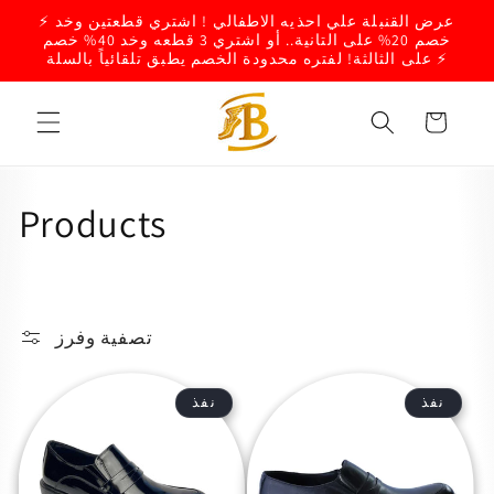
تخطى
⚡ عرض القنبلة علي احذيه الاطفالي ! اشتري قطعتين وخد
الى
خصم 20% على التانية.. أو اشتري 3 قطعه وخد 40% خصم
المحتوى
على الثالثة! لفتره محدودة الخصم يطبق تلقائياً بالسلة ⚡
العربة
:
Products
تصفية وفرز
نفذ
نفذ